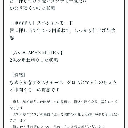
唇に押し付けず軽いタッチで一度だけ
かなり薄くつけた状態
【重ね塗り】スペシャルモード
唇に押し当てて2～3回重ねて、しっかり仕上げた状
態
【AKOGARE×MUTEKI】
2色を重ね塗りした状態
【質感】
なめらかなテクスチャーで、グロスとマットのちょう
ど中間くらいの質感です
・重ねて塗るほどに色味がしっかり出て、質感も厚くなり、落ちにくく
なります
・スマホやパソコンの画面によって実際の色味との違いが生じる場合が
ございます
・唇の色や肌状態によって、色の出方には個人差がございます