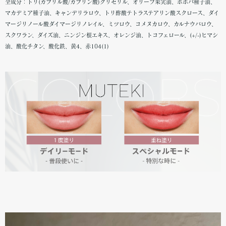
全成分：トリ(カプリル酸/カプリン酸)グリセリル、オリーブ果実油、ホホバ種子油、
マカデミア種子油、キャンデリラロウ、トリ酢酸テトラステアリン酸スクロース、ダイ
マージリノール酸ダイマージリノレイル、ミツロウ、コメヌカロウ、カルナウバロウ、
スクワラン、ダイズ油、ニンジン根エキス、オレンジ油、トコフェロール、(+/-)ヒマシ
油、酸化チタン、酸化鉄、黄4、赤104(1)