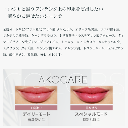
・いつもと違うワンランク上の印象を演出したい
・華やかに魅せたいシーンで
全成分：トリ(カプリル酸/カプリン酸)グリセリル、オリーブ果実油、ホホバ種子油、
マカデミア種子油、キャンデリラロウ、トリ酢酸テトラステアリン酸スクロース、ダイ
マージリノール酸ダイマージリノレイル、ミツロウ、コメヌカロウ、カルナウバロウ、
スクワラン、ダイズ油、ニンジン根エキス、オレンジ油、トコフェロール、(+/-)ヒマシ
油、酸化チタン、酸化鉄、黄4、赤104(1)